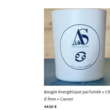
Bougie énergétique parfumée « C
d’Âme » Cancer
44.50
€