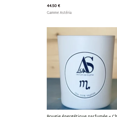
44.50
€
Gamme Astéria
Bougie énergétique parfumée « C