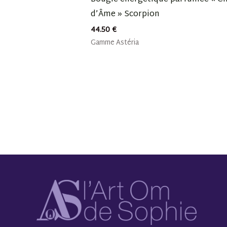
d’Âme » Scorpion
44.50
€
Gamme Astéria