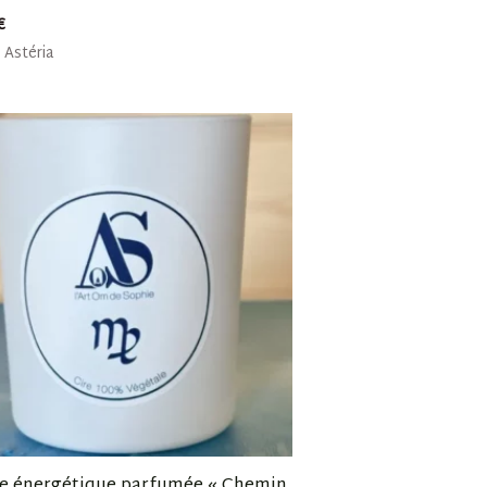
€
Astéria
e énergétique parfumée « Chemin