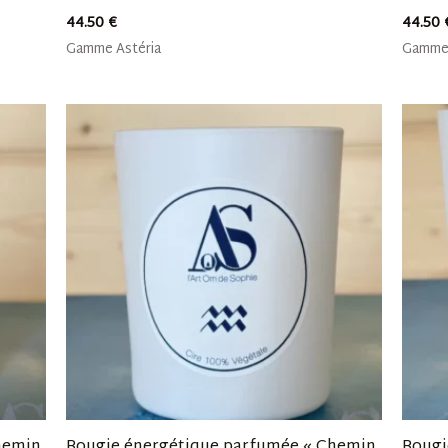
44.50
€
44.50
Gamme Astéria
Gamme 
hemin
Bougie énergétique parfumée « Chemin
Bougi