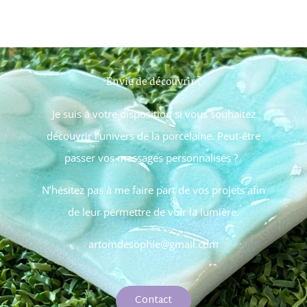
Envie de découvrir ?
Je suis à votre disposition si vous souhaitez
découvrir l’univers de la porcelaine. Peut-être
passer vos messages personnalisés ?
N’hésitez pas à me faire part de vos projets afin
de leur permettre de voir la lumière.
artomdesophie@gmail.com
Contact