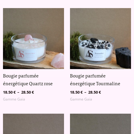
Plage
Plage
de
de
prix :
prix :
18.50 €
18.50 €
à
à
28.50 €
28.50 €
Bougie parfumée
Bougie parfumée
énergétique Quartz rose
énergétique Tourmaline
18.50
€
–
28.50
€
18.50
€
–
28.50
€
Gamme Gaïa
Gamme Gaïa
Plage
Plage
de
de
prix :
prix :
18.50 €
18.50 €