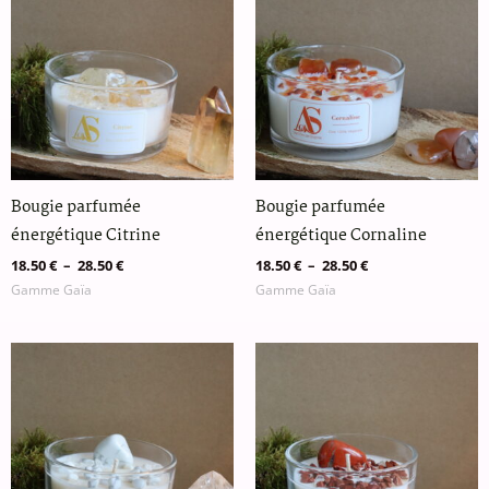
18.50 €
18.50 €
à
à
28.50 €
28.50 €
Bougie parfumée
Bougie parfumée
énergétique Citrine
énergétique Cornaline
18.50
€
–
28.50
€
18.50
€
–
28.50
€
Gamme Gaïa
Gamme Gaïa
Plage
Plage
de
de
prix :
prix :
18.50 €
18.50 €
à
à
28.50 €
28.50 €