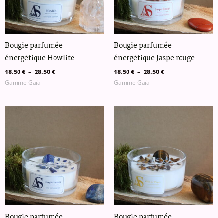
Bougie parfumée
Bougie parfumée
énergétique Howlite
énergétique Jaspe rouge
18.50
€
–
28.50
€
18.50
€
–
28.50
€
Gamme Gaïa
Gamme Gaïa
Plage
Plage
de
de
prix :
prix :
18.50 €
18.50 €
à
à
28.50 €
28.50 €
Bougie parfumée
Bougie parfumée