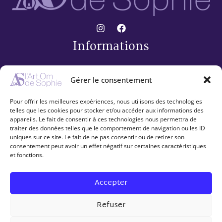
Informations
Conditions générales de vente
Gérer le consentement
Mentions légales
Politique de confidentialité
Pour offrir les meilleures expériences, nous utilisons des technologies
Mes coups de Cœur artistiques
telles que les cookies pour stocker et/ou accéder aux informations des
appareils. Le fait de consentir à ces technologies nous permettra de
Collection « 30 »
traiter des données telles que le comportement de navigation ou les ID
Espace client
uniques sur ce site. Le fait de ne pas consentir ou de retirer son
consentement peut avoir un effet négatif sur certaines caractéristiques
et fonctions.
Contact
Mon compte
Accepter
Refuser
© 2026 L'art Om de Sophie