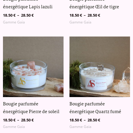
énergétique Lapis lazuli
énergétique Œil de tigre
18.50
€
–
28.50
€
18.50
€
–
28.50
€
Gamme Gaïa
Gamme Gaïa
Plage
Plage
de
de
prix :
prix :
18.50 €
18.50 €
à
à
28.50 €
28.50 €
Bougie parfumée
Bougie parfumée
énergétique Pierre de soleil
énergétique Quartz fumé
18.50
€
–
28.50
€
18.50
€
–
28.50
€
Gamme Gaïa
Gamme Gaïa