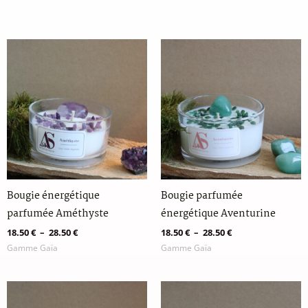
Plage
Plage
de
de
prix :
prix :
18.50 €
18.50 €
à
à
28.50 €
28.50 €
Bougie énergétique
Bougie parfumée
parfumée Améthyste
énergétique Aventurine
18.50
€
–
28.50
€
18.50
€
–
28.50
€
Gamme Gaïa
Gamme Gaïa
Plage
Plage
de
de
prix :
prix :