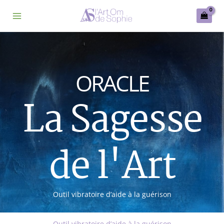
Aller
au
contenu
ORACLE
La Sagesse
de l'Art
Outil vibratoire d’aide à la guérison
Outil vibratoire d’aide à la guérison