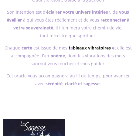
Son intention est d’
éclairer votre univers intérieur
, de
vous
éveiller
à qui vous êtes réellement et de vous
reconnecter à
votre souveraineté.
Il illuminera votre chemin de vie,
tant terrestre que spirituel.
Chaque
carte
est issue de mes
t
a
bleaux vibratoires
e
t elle est
accompagnée d’un
poème
, dont les vibrations des mots
sauront vous toucher et vous guider.
Cet oracle vous accompagnera au fil du temps, pour avancer
avec
sérénité, clarté et sagesse.