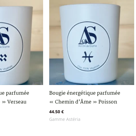
que parfumée
Bougie énergétique parfumée
 » Verseau
« Chemin d’Âme » Poisson
44.50
€
Gamme Astéria