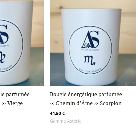
que parfumée
Bougie énergétique parfumée
 » Vierge
« Chemin d’Âme » Scorpion
44.50
€
Gamme Astéria