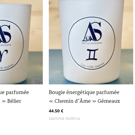
que parfumée
Bougie énergétique parfumée
» Bélier
« Chemin d’Âme » Gémeaux
44.50
€
Gamme Astéria