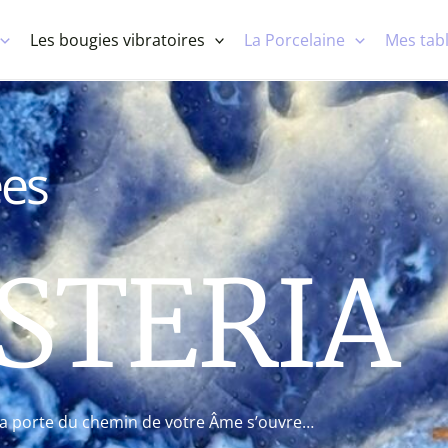
Les bougies vibratoires
La Porcelaine
Mes tabl
ées
STERIA
a porte du chemin de votre Âme s’ouvre…