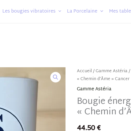
Les bougies vibratoires
La Porcelaine
Mes table
quantité
Accueil
/
Gamme Astéria
/
« Chemin d’Âme » Cancer
de
Bougie
Gamme Astéria
énergétique
Bougie éner
parfumée
« Chemin d’
"Chemin
d'Âme"
44.50
€
Cancer