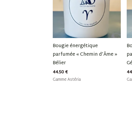
Bougie énergétique
Bo
parfumée « Chemin d’Âme »
pa
Bélier
G
44.50
€
44
Gamme Astéria
Ga