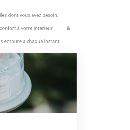
iles dont vous avez besoin.
e réconfort à votre intérieur &
us entoure à chaque instant.