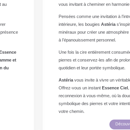
t au
vous invitant à cheminer en harmonie 
Pensées comme une invitation à l’intr
rer
intérieure, les bougies
Astéria
s’inspi
r présence
minéraux pour créer une atmosphère pr
à l’épanouissement personnel.
 Essence
Une fois la cire entièrement consumé
lamme et
pierres et conservez-les afin de prol
in du
quotidien et leur portée symbolique.
Astéria
vous invite à vivre un véritab
Offrez-vous un instant
Essence Ciel
,
reconnexion à vous-même, où la douc
symbolique des pierres et votre intent
votre chemin.
Découvr