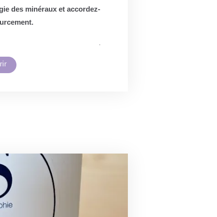
gie des minéraux et accordez-
ourcement.
.
ir