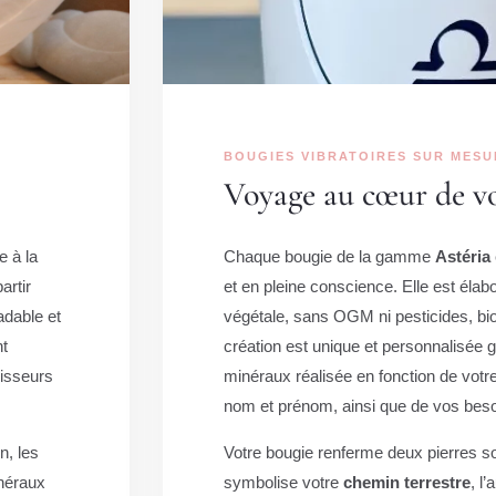
BOUGIES VIBRATOIRES SUR MESU
Voyage au cœur de v
e à la
Chaque bougie de la gamme
Astéria
artir
et en pleine conscience. Elle est élab
adable et
végétale, sans OGM ni pesticides, b
nt
création est unique et personnalisée 
nisseurs
minéraux réalisée en fonction de votr
nom et prénom, ainsi que de vos bes
n, les
Votre bougie renferme deux pierres s
inéraux
symbolise votre
chemin terrestre
, l