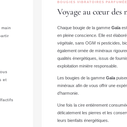
BOUGIES VIBRATOIRES PARFUMÉE
Voyage au cœur des 
Chaque bougie de la gamme
Gaïa
est
a main
en pleine conscience. Elle est élaboré
artir
végétale, sans OGM ni pesticides, bio
également ornée de minéraux rigoure
qualités énergétiques, issus de four
exploitation minière responsable.
tous
Les bougies de la gamme
Gaïa
puisen
s et
minéraux afin de vous offrir une expér
d’harmonie.
factifs
Une fois la cire entièrement consumé
délicatement les pierres et les conser
leurs bienfaits énergétiques.