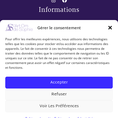
Informations
Conditions générales de vente
Gérer le consentement
Mentions légales
Politique de confidentialité
Pour offrir les meilleures expériences, nous utilisons des technologies
Mes coups de Cœur artistiques
telles que les cookies pour stocker et/ou accéder aux informations des
appareils. Le fait de consentir à ces technologies nous permettra de
Collection « 30 »
traiter des données telles que le comportement de navigation ou les ID
Espace client
uniques sur ce site. Le fait de ne pas consentir ou de retirer son
consentement peut avoir un effet négatif sur certaines caractéristiques
et fonctions.
Contact
Mon compte
Accepter
Refuser
© 2026 L'art Om de Sophie
Voir Les Préférences