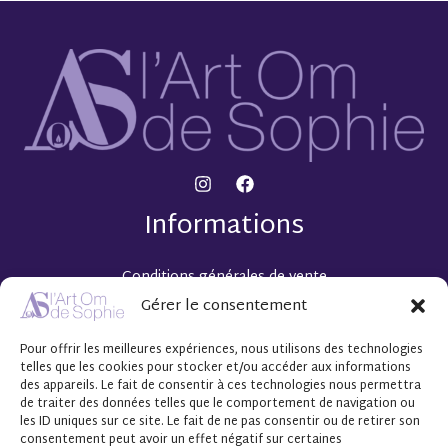
Informations
Conditions générales de vente
Mentions légales
Gérer le consentement
Politique de confidentialité
Pour offrir les meilleures expériences, nous utilisons des technologies
Mes coups de Cœur artistiques
telles que les cookies pour stocker et/ou accéder aux informations
Collection « 30 »
des appareils. Le fait de consentir à ces technologies nous permettra
de traiter des données telles que le comportement de navigation ou
Espace client
les ID uniques sur ce site. Le fait de ne pas consentir ou de retirer son
consentement peut avoir un effet négatif sur certaines