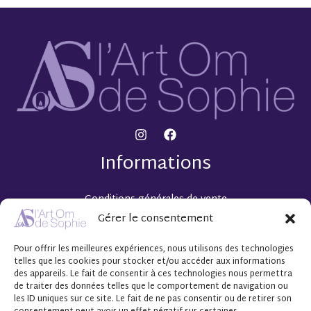
Informations
Conditions générales de vente
Mentions légales
Gérer le consentement
Politique de confidentialité
Pour offrir les meilleures expériences, nous utilisons des technologies
Mes coups de Cœur artistiques
telles que les cookies pour stocker et/ou accéder aux informations
Collection « 30 »
des appareils. Le fait de consentir à ces technologies nous permettra
de traiter des données telles que le comportement de navigation ou
Espace client
les ID uniques sur ce site. Le fait de ne pas consentir ou de retirer son