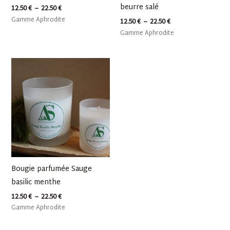
beurre salé
12.50
€
–
22.50
€
Gamme Aphrodite
12.50
€
–
22.50
€
Gamme Aphrodite
Plage
de
prix :
12.50 €
à
22.50 €
Bougie parfumée Sauge
basilic menthe
12.50
€
–
22.50
€
Gamme Aphrodite