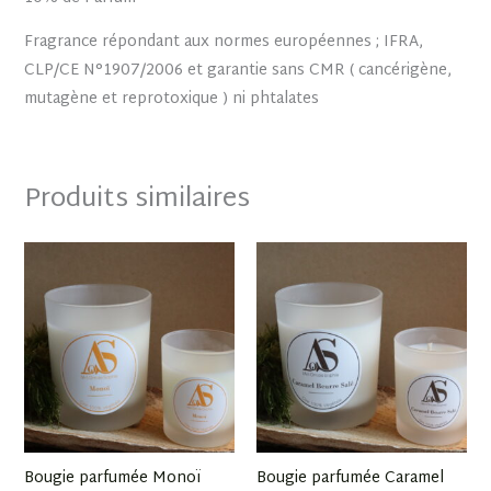
Fragrance répondant aux normes européennes ; IFRA,
CLP/CE N°1907/2006 et garantie sans CMR ( cancérigène,
mutagène et reprotoxique ) ni phtalates
Produits similaires
Plage
Plage
de
de
prix :
prix :
12.50 €
12.50 €
à
à
22.50 €
22.50 €
Bougie parfumée Monoï
Bougie parfumée Caramel