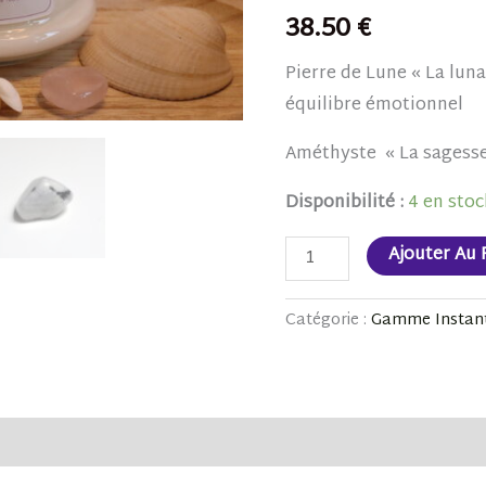
38.50
€
la
Lune"
Pierre de Lune « La luna
équilibre émotionnel
Améthyste « La sagesse »
Disponibilité :
4 en stoc
Ajouter Au 
Catégorie :
Gamme Instant