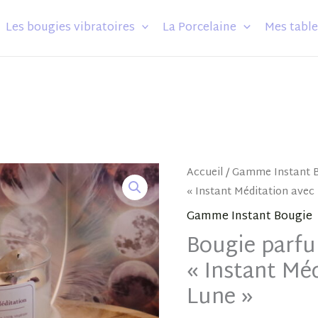
Les bougies vibratoires
La Porcelaine
Mes table
quantité
Accueil
/
Gamme Instant 
« Instant Méditation avec 
de
Bougie
Gamme Instant Bougie
parfumée
Bougie parf
énergétique
« Instant Méd
"Instant
Lune »
Méditation
avec