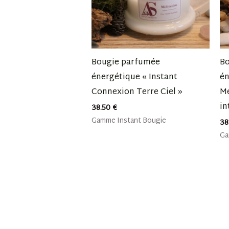
Bougie parfumée
B
énergétique « Instant
én
Connexion Terre Ciel »
Mé
in
38.50
€
Gamme Instant Bougie
38
Ga