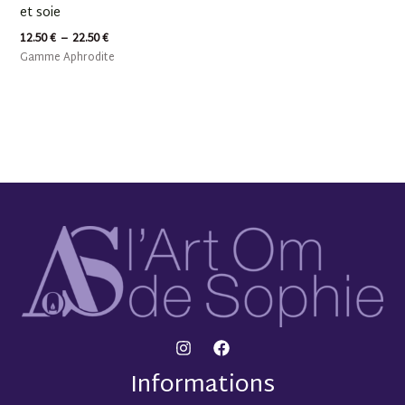
et soie
12.50
€
–
22.50
€
Gamme Aphrodite
Informations