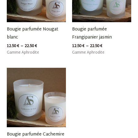
Bougie parfumée Nougat
Bougie parfumée
blanc
Frangipanier jasmin
12.50
€
–
22.50
€
12.50
€
–
22.50
€
Gamme Aphrodite
Gamme Aphrodite
Plage
de
prix :
12.50 €
à
22.50 €
Bougie parfumée Cachemire