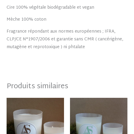
Cire 100% végétale biodégradable et vegan
Mèche 100% coton
Fragrance répondant aux normes européennes ; IFRA,
CLP/CE N°1907/2006 et garantie sans CMR ( cancérigène,
mutagène et reprotoxique ) ni phtalate
Produits similaires
Plage
Plage
de
de
prix :
prix :
12.50 €
12.50 €
à
à
22.50 €
22.50 €